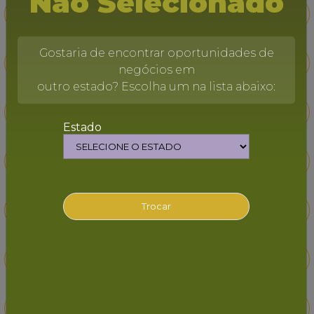
Não Selecionado
Erva-mate
Fava
Gostaria de encontrar oportunidades de
Feijão
Fumo
negócios em
outro estado? Escolha um na lista abaixo:
Galináceos
Girassol
Estado
Goiaba
Guaraná
Trocar
Laranja
Leite
Limão
Mamão
Mamona
Mandioca