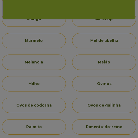
Manga
Maracujá
Marmelo
Mel de abelha
Melancia
Melão
Milho
Ovinos
Ovos de codorna
Ovos de galinha
Palmito
Pimenta-do-reino