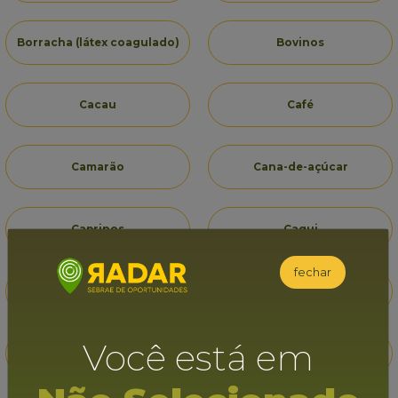
Borracha (látex coagulado)
Bovinos
Cacau
Café
Camarão
Cana-de-açúcar
Caprinos
Caqui
fechar
Castanha de caju
Cebola
Você está em
Coco-da-baía
Dendê