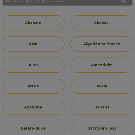
busque por um produto
Abacate
Abacaxi
Açaí
Algodão herbáceo
Alho
Amendoim
Arroz
Aveia
Azeitona
Banana
Batata-doce
Batata-inglesa